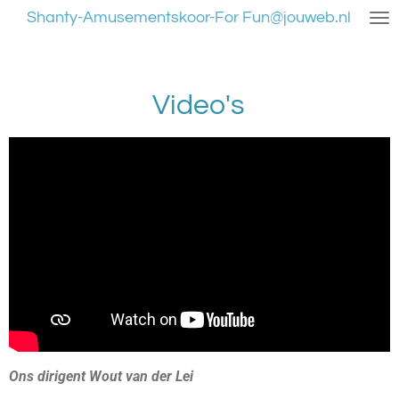
Shanty-Amusementskoor-For Fun@jouweb.nl
Ga
direct
naar
de
Video's
hoofdinhoud
Ons dirigent Wout van der Lei